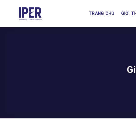
Skip
to
TRANG CHỦ
GIỚI T
content
Gi