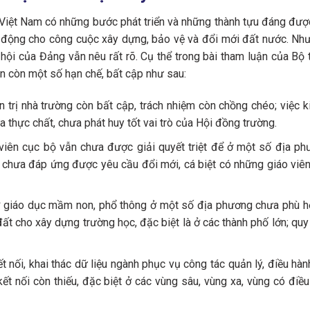
Việt Nam có những bước phát triển và những thành tựu đáng đượ
lao động cho công cuộc xây dựng, bảo vệ và đổi mới đất nước. N
hội của Đảng vẫn nêu rất rõ. Cụ thể trong bài tham luận của B
ẫn còn một số hạn chế, bất cập như sau:
n trị nhà trường còn bất cập, trách nhiệm còn chồng chéo; việc 
thực chất, chưa phát huy tốt vai trò của Hội đồng trường.
áo viên cục bộ vẫn chưa được giải quyết triệt để ở một số địa p
 chưa đáp ứng được yêu cầu đổi mới, cá biệt có những giáo viê
 giáo dục mầm non, phổ thông ở một số địa phương chưa phù hợp,
 đất cho xây dựng trường học, đặc biệt là ở các thành phố lớn; q
 kết nối, khai thác dữ liệu ngành phục vụ công tác quản lý, điều h
 kết nối còn thiếu, đặc biệt ở các vùng sâu, vùng xa, vùng có điề