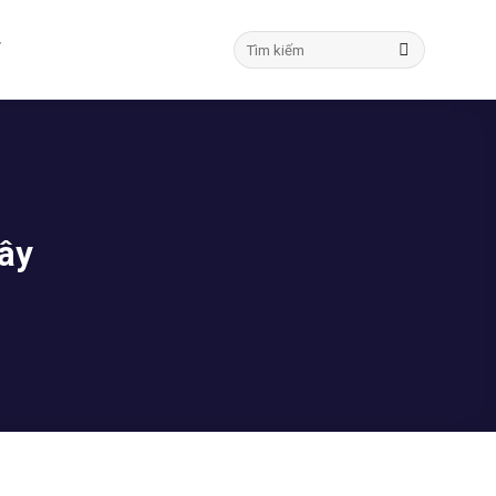
T
đây