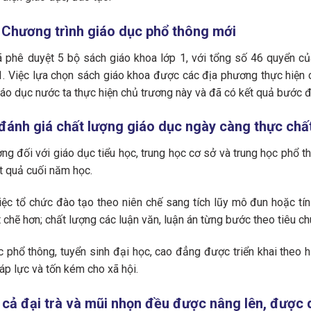
i Chương trình giáo dục phổ thông mới
phê duyệt 5 bộ sách giáo khoa lớp 1, với tổng số 46 quyển c
Việc lựa chọn sách giáo khoa được các địa phương thực hiện c
giáo dục nước ta thực hiện chủ trương này và đã có kết quả bước đ
, đánh giá chất lượng giáo dục ngày càng thực chấ
ượng đối với giáo dục tiểu học, trung học cơ sở và trung học phổ 
ết quả cuối năm học.
tổ chức đào tạo theo niên chế sang tích lũy mô đun hoặc tín chỉ. V
̣n chặt chẽ hơn; chất lượng các luận văn, luận án từng bước theo tiêu c
ọc phổ thông, tuyển sinh đại học, cao đẳng được triển khai theo 
áp lực và tốn kém cho xã hội.
cả đại trà và mũi nhọn đều được nâng lên, được 