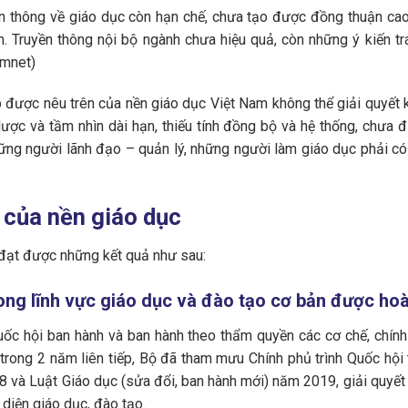
n thông về giáo dục còn hạn chế, chưa tạo được đồng thuận cao t
. Truyền thông nội bộ ngành chưa hiệu quả, còn những ý kiến trá
amnet)
được nêu trên của nền giáo dục Việt Nam không thể giải quyết 
 lược và tầm nhìn dài hạn, thiếu tính đồng bộ và hệ thống, chưa 
ững người lãnh đạo – quản lý, những người làm giáo dục phải có 
 của nền giáo dục
đạt được những kết quả như sau:
ong lĩnh vực giáo dục và đào tạo cơ bản được hoà
Quốc hội ban hành và ban hành theo thẩm quyền các cơ chế, chín
n trong 2 năm liên tiếp, Bộ đã tham mưu Chính phủ trình Quốc hộ
 và Luật Giáo dục (sửa đổi, ban hành mới) năm 2019, giải quyết n
diện giáo dục, đào tạo.